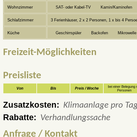
Wohnzimmer
SAT- oder Kabel-TV
Kamin/Kaminofen
Schlafzimmer
3 Ferienhäuser, 2 x 2 Personen, 1 x bis 4 Perso
Küche
Geschirrspüler
Backofen
Mikrowelle
Freizeit-Möglichkeiten
Preisliste
bei einer Belegung 
Von
Bis
Preis / Woche
Personen
Zusatzkosten:
Klimaanlage pro Ta
Rabatte:
Verhandlungssache
Anfrage / Kontakt