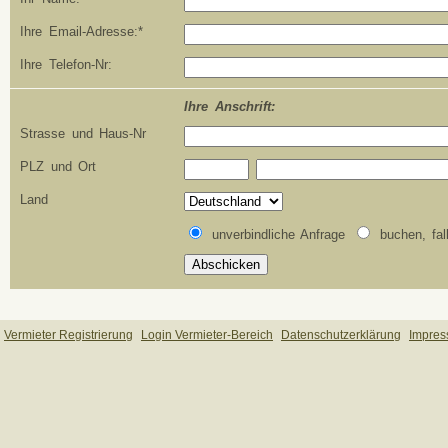
Ihre Email-Adresse:*
Ihre Telefon-Nr:
Ihre Anschrift:
Strasse und Haus-Nr
PLZ und Ort
Land
unverbindliche Anfrage
buchen, fal
Vermieter Registrierung
Login Vermieter-Bereich
Datenschutzerklärung
Impre