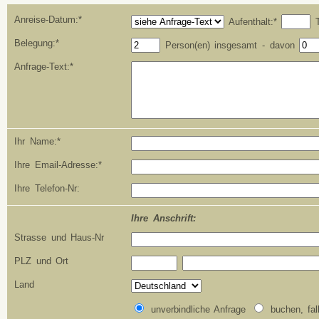
Anreise-Datum:*
Aufenthalt:*
T
Belegung:*
Person(en) insgesamt - davon
Anfrage-Text:*
Ihr Name:*
Ihre Email-Adresse:*
Ihre Telefon-Nr:
Ihre Anschrift:
Strasse und Haus-Nr
PLZ und Ort
Land
unverbindliche Anfrage
buchen, fal