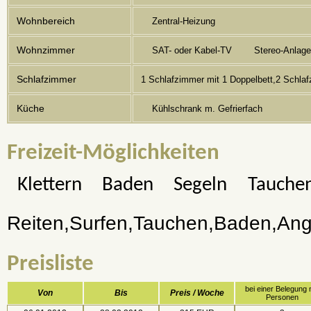
Wohnbereich
Zentral-Heizung
Wohnzimmer
SAT- oder Kabel-TV
Stereo-Anlage
Schlafzimmer
1 Schlafzimmer mit 1 Doppelbett,2 Schla
Küche
Kühlschrank m. Gefrierfach
Freizeit-Möglichkeiten
Klettern
Baden
Segeln
Tauche
Reiten,Surfen,Tauchen,Baden,Ange
Preisliste
bei einer Belegung 
Von
Bis
Preis / Woche
Personen