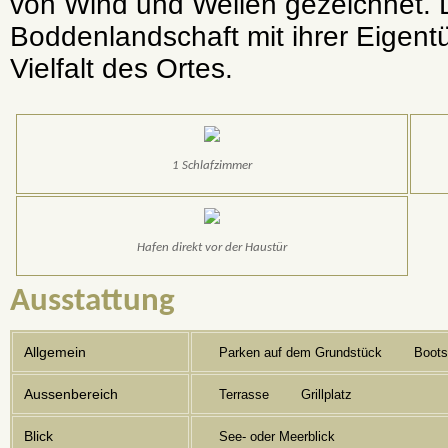
von Wind und Wellen gezeichnet. D
Boddenlandschaft mit ihrer Eigentü
Vielfalt des Ortes.
1 Schlafzimmer
Hafen direkt vor der Haustür
Ausstattung
Allgemein
Parken auf dem Grundstück
Boots
Aussenbereich
Terrasse
Grillplatz
Blick
See- oder Meerblick