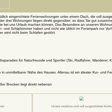
ütlich eingerichtete Ferienwohnungen unter einem Dach, die voll ausge
i der drei Wohnungen liegen direkt gegenüber, so dass Sie gut zusamm
lie bei uns Urlaub machen können. Das Besondere an unseren Wohnun
- und Schlafzimmer haben und nicht wie üblich im Ferienpark nur Vor
r wird nicht beim Schlafen gestört.
ubsparadies für Naturfreunde und Sportler (Ski, Radfahrer, Wanderer, 
 unmittelbarer Nähe des Hauses. Altenau ist ein idealer Kur- und Fer
ßer Brocken liegt direkt nebenan.
mer
Unsere moderne und voll ausgestattete Küche