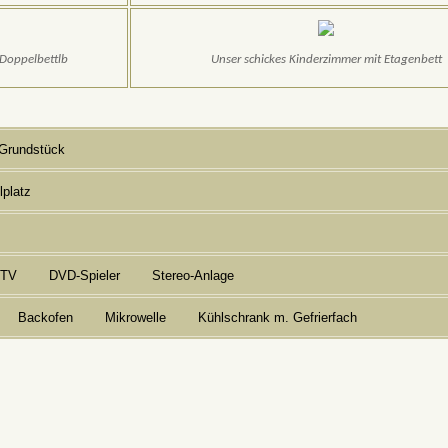
 Doppelbettlb
Unser schickes Kinderzimmer mit Etagenbett
Grundstück
lplatz
-TV
DVD-Spieler
Stereo-Anlage
Backofen
Mikrowelle
Kühlschrank m. Gefrierfach