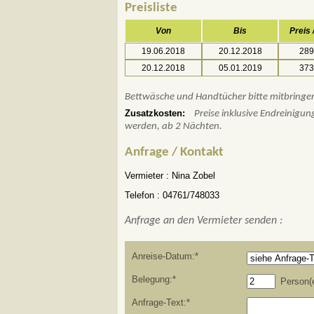
Preisliste
Von
Bis
Preis
19.06.2018
20.12.2018
289
20.12.2018
05.01.2019
373
Bettwäsche und Handtücher bitte mitbringe
Zusatzkosten:
Preise inklusive Endreinigu
werden, ab 2 Nächten.
Anfrage / Kontakt
Vermieter :
Nina Zobel
Telefon :
04761/748033
Anfrage an den Vermieter senden :
Anreise-Datum:*
Belegung:*
Person(
Anfrage-Text:*