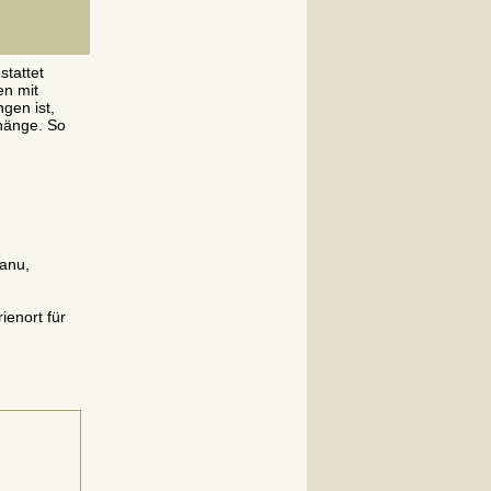
stattet
en mit
gen ist,
hänge. So
Kanu,
ienort für