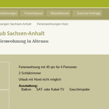
enwohnungen
Ferienhäuser
Reisethemen
Sammel-Anfrage
nungen Sachsen-Anhalt
Ferienwohnungen Harz
ub Sachsen-Anhalt
rienwohnung in Altenau
Ferienwohnung mit 45 qm für 4 Personen
2 Schlafzimmer
Urlaub mit Hund nicht möglich
Ausstattung:
Balkon
SAT- oder Kabel-TV
Geschirrspüler