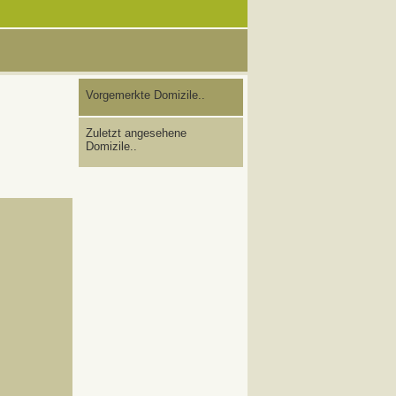
Vorgemerkte Domizile..
Zuletzt angesehene
Domizile..