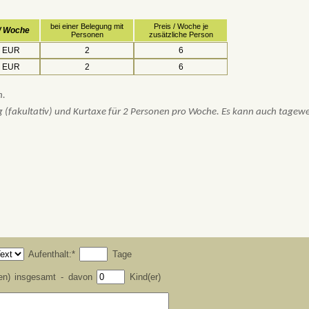
bei einer Belegung mit
Preis / Woche je
 / Woche
Personen
zusätzliche Person
 EUR
2
6
 EUR
2
6
n.
ng (fakultativ) und Kurtaxe für 2 Personen pro Woche. Es kann auch tagew
Aufenthalt:*
Tage
en) insgesamt - davon
Kind(er)