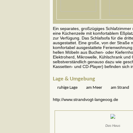
Ein separates, großzügiges Schlafzimmer m
eine Küchenzeile mit komfortablem Eßplat
zur Verfügung. Das Schlafsofa für die dr
ausgestattet. Eine große, von der Straße 
komfortabel ausgestattete Ferienwohnung is
hellen Möbeln aus Buchen- oder Kiefernhol
Elektroherd, Mikrowelle, Kühlschrank und
selbstverständlich genauso dazu wie ges
Kassetten- und CD-Player) befinden sich 
Lage & Umgebung
ruhige Lage
am Meer
am Strand
http://www.strandvogt-langeoog.de
Das Haus