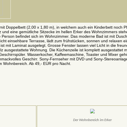
it Doppelbett (2,00 x 1,80 m), in welchem auch ein Kinderbett noch Pl
z und eine gemütliche Sitzecke im hellen Erker des Wohnzimmers steh
itte Person befindet sich im Wohnzimmer. Das moderne Bad ist mit Dus
nicht einsehbare Terrasse, lädt zum frühstücken, sonnen und relaxen ei
t mit Laminat ausgelegt. Grosse Fenster lassen viel Licht in die freund
z ausgestattete Wohnung. Die Küchenzeile ist komplett ausgestattet m
 Geschirrspüler. Wasserkocher, Kaffeemaschine, Toaster und Mixer geh
chmackvolles Geschirr. Sony-Fernseher mit DVD und Sony-Stereoanlage
im Wohnbereich. Ab 49,- EUR pro Nacht.
Der Wohnbereich im Erker