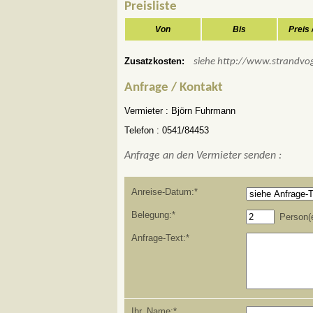
Preisliste
Von
Bis
Preis
Zusatzkosten:
siehe http://www.strandvo
Anfrage / Kontakt
Vermieter :
Björn Fuhrmann
Telefon :
0541/84453
Anfrage an den Vermieter senden :
Anreise-Datum:*
Belegung:*
Person(
Anfrage-Text:*
Ihr Name:*