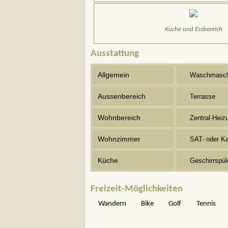
Küche und Essbereich
Ausstattung
Allgemein
Waschmasch
Aussenbereich
Terrasse
Wohnbereich
Zentral-Heiz
Wohnzimmer
SAT- oder K
Küche
Geschirrspül
Freizeit-Möglichkeiten
Wandern
Bike
Golf
Tennis