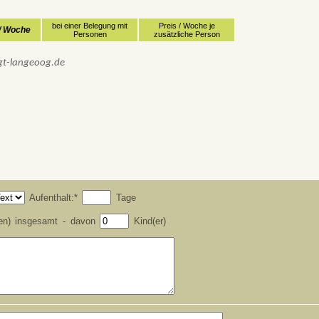
bei einer Belegung mit
Preis / Woche je
 / Woche
Personen
zusätzliche Person
gt-langeoog.de
Aufenthalt:*
Tage
en) insgesamt - davon
Kind(er)