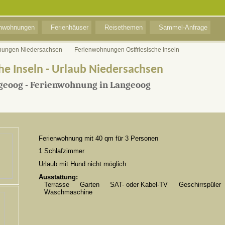
enwohnungen
Ferienhäuser
Reisethemen
Sammel-Anfrage
nungen Niedersachsen
Ferienwohnungen Ostfriesische Inseln
he Inseln - Urlaub Niedersachsen
geoog - Ferienwohnung in Langeoog
Ferienwohnung mit 40 qm für 3 Personen
1 Schlafzimmer
Urlaub mit Hund nicht möglich
Ausstattung:
Terrasse
Garten
SAT- oder Kabel-TV
Geschirrspüler
Waschmaschine