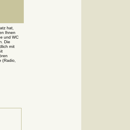
atz hat,
en Ihnen
che und WC
n. Die
lich mit
it
ören
 (Radio,