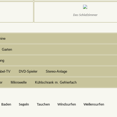
Das Schlafzimmer
ine
Garten
ung
abel-TV
DVD-Spieler
Stereo-Anlage
er
Mikrowelle
Kühlschrank m. Gefrierfach
Baden
Segeln
Tauchen
Windsurfen
Wellensurfen