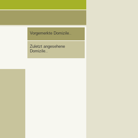
Vorgemerkte Domizile..
Zuletzt angesehene
Domizile..