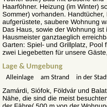
Haarföhner. Heizung (im Winter) s
Sommer) vorhanden. Handtücher, B
aufgerüstete, saubere Wohnung war
Das Haus, sowie der Wohnung ist 
Hausmeister ganztaeglich erreich
Garten: Spiel- und Grillplatz, Poo
zwei Liegebetten für unsere Gäste,
Lage & Umgebung
Alleinlage
am Strand
in der Stad
Zamárdi, Siófok, Földvár und Balat
Nähe, die sind die meist besuchten
der Fähre( 500 m von der Wohnung