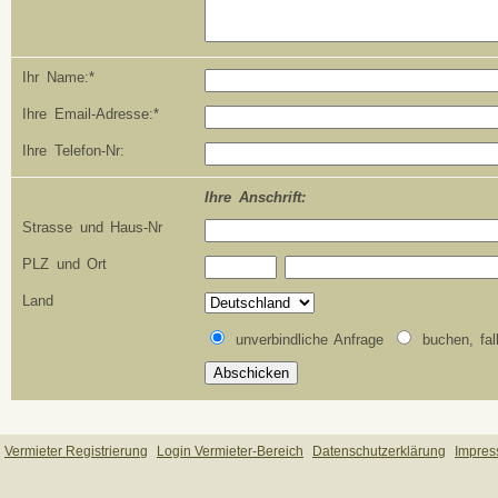
Ihr Name:*
Ihre Email-Adresse:*
Ihre Telefon-Nr:
Ihre Anschrift:
Strasse und Haus-Nr
PLZ und Ort
Land
unverbindliche Anfrage
buchen, fal
Vermieter Registrierung
Login Vermieter-Bereich
Datenschutzerklärung
Impre