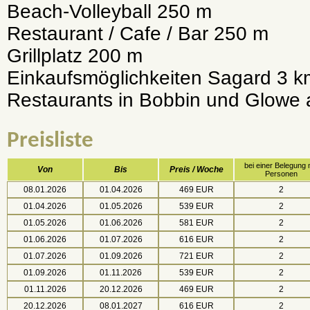
Beach-Volleyball 250 m
Restaurant / Cafe / Bar 250 m
Grillplatz 200 m
Einkaufsmöglichkeiten Sagard 3 k
Restaurants in Bobbin und Glowe 
Preisliste
bei einer Belegung 
Von
Bis
Preis / Woche
Personen
08.01.2026
01.04.2026
469 EUR
2
01.04.2026
01.05.2026
539 EUR
2
01.05.2026
01.06.2026
581 EUR
2
01.06.2026
01.07.2026
616 EUR
2
01.07.2026
01.09.2026
721 EUR
2
01.09.2026
01.11.2026
539 EUR
2
01.11.2026
20.12.2026
469 EUR
2
20.12.2026
08.01.2027
616 EUR
2