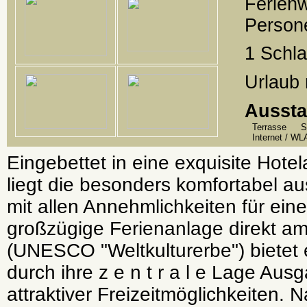
Ferienw
Person
1 Schl
Urlaub 
Aussta
Terrasse
S
Internet / W
Eingebettet in eine exquisite Hote
liegt die besonders komfortabel a
mit allen Annehmlichkeiten für ein
großzügige Ferienanlage direkt a
(UNESCO "Weltkulturerbe") bietet e
durch ihre z e n t r a l e Lage Aus
attraktiver Freizeitmöglichkeiten. 