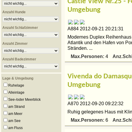
Castle View Nr.25 - 
Umgebung
Anzahl Hunde
Anzahl Schlafzimmer
A884 2012-09-21 20:21:31
Modernes Duplex Reihenhaus m
Atlantik und den Hafen von Po
Anzahl Zimmer
Stränden. ...
Max.Personen:
Anz.Sch
4
Anzahl Badezimmer
Vivenda do Damasque
Lage & Umgebung
Umgebung
Ruhelage
Alleinlage
See-/oder Meerblick
A870 2012-09-20 09:22:32
am Strand
Ruhig gelegenes Haus mit Klim
am Meer
Max.Personen:
Anz.Sch
6
am See
am Fluss