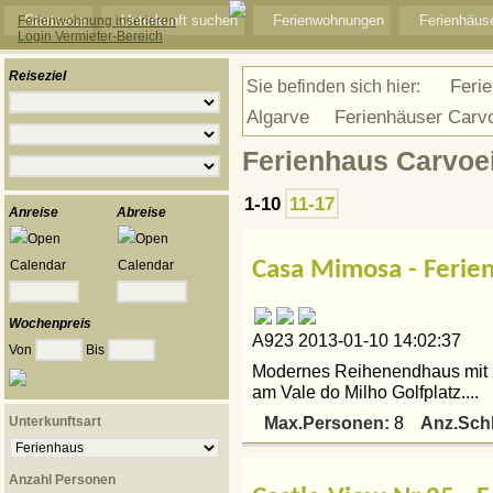
Startseite
Unterkunft suchen
Ferienwohnungen
Ferienhäus
Ferienwohnung inserieren
Login Vermieter-Bereich
Reiseziel
Ferie
Sie befinden sich hier:
Algarve
Ferienhäuser Carv
Ferienhaus Carvo
1-10
11-17
Anreise
Abreise
Casa Mimosa - Ferie
Wochenpreis
A923 2013-01-10 14:02:37
Von
Bis
Modernes Reihenendhaus mit 
am Vale do Milho Golfplatz....
Max.Personen:
Anz.Sch
Unterkunftsart
8
Anzahl Personen