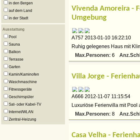
in den Bergen
Vivenda Amoreira - F
auf dem Land
Umgebung
in der Stadt
Ausstattung
Pool
A757 2013-01-10 16:22:10
Sauna
Ruhig gelegenes Haus mit Klim
Balkon
Max.Personen:
Anz.Sch
6
Terrasse
Garten
Kamin/Kaminofen
Villa Jorge - Ferien
Waschmaschine
Fitnessgeräte
A666 2012-11-07 11:15:54
Geschirrspüler
Luxuriöse Ferienvilla mit Pool
Sat- oder Kabel-TV
Internet/WLAN
Max.Personen:
Anz.Sch
8
Zentral-Heizung
Casa Velha - Ferien