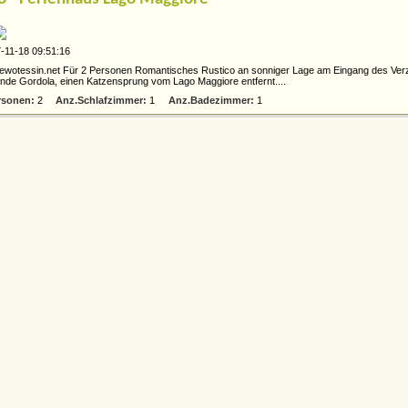
-11-18 09:51:16
ewotessin.net Für 2 Personen Romantisches Rustico an sonniger Lage am Eingang des Verz
de Gordola, einen Katzensprung vom Lago Maggiore entfernt....
rsonen:
2
Anz.Schlafzimmer:
1
Anz.Badezimmer:
1