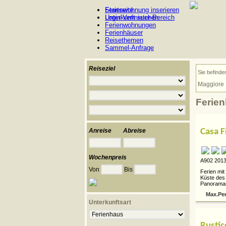
Ferienwohnung inserieren
Startseite
Login Vermieter-Bereich
Unterkunft suchen
Ferienwohnungen
Ferienhäuser
Reisethemen
Sammel-Anfrage
Reiseziel
Sie befinde
Maggiore
Ferie
Casa F
Anreise
Abreise
Wochenpreis
A902 2013
Von
Bis
Ferien mit
Küste des 
Panoramar
Max.Pe
Unterkunftsart
Rustic