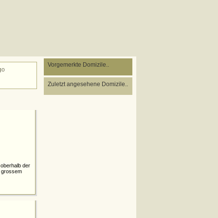
Vorgemerkte Domizile..
go
Zuletzt angesehene Domizile..
 oberhalb der
d grossem