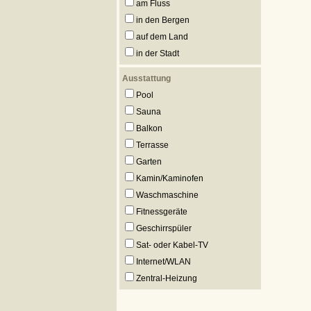
am Fluss
in den Bergen
auf dem Land
in der Stadt
Ausstattung
Pool
Sauna
Balkon
Terrasse
Garten
Kamin/Kaminofen
Waschmaschine
Fitnessgeräte
Geschirrspüler
Sat- oder Kabel-TV
Internet/WLAN
Zentral-Heizung