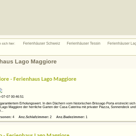
Ferienhäuser Schweiz
Ferienhäuser Tessin
Ferienhäuser La
n sich hier:
nhaus Lago Maggiore
iore - Ferienhaus Lago Maggiore
-07-07 00:46:51
 garantiertem Erholungswert. In den Dächern vom historischen Brissago Porta erstreckt sich
Lago Maggiore der herrliche Garten der Casa Caterina mit privater Piazza, Sonnendeck un
...
rsonen:
4
Anz.Schlafzimmer:
2
Anz.Badezimmer:
1
o - Ferienhaus Lago Maggiore