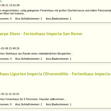
-08-21 13:41:09
 eingerichtetes, ruhig gelegenes Ferienhaus mit großer Dachterrasse und tollem Panoramab
m Meer bei Imperia...
rsonen:
5
Anz.Schlafzimmer:
2
Anz.Badezimmer:
1
arpe Diem - Ferienhaus Imperia-San Remo
-01-06 21:48:19
es Steinhaus am Rande eines mittelalterlichen Bergdorfes...
rsonen:
4
Anz.Schlafzimmer:
2
Anz.Badezimmer:
1
haus Ligurien Imperia Olivenmühle - Ferienhaus Imperia
-02-11 21:10:15
es Ferienhaus für 5 Personen. Haustier willkommen....
rsonen:
5
Anz.Schlafzimmer:
2
Anz.Badezimmer:
1