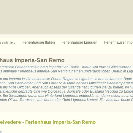
Ferienhäuser Italien
Ferienhäuser Ligurien
Ferienhäuser Imp
n sich hier:
nhaus Imperia-San Remo
e jetzt ein Ferienhaus für Ihren Imperia-San Remo-Urlaub! Mit etwas Glück werden 
s optimale Ferienhaus Imperia-San Remo für einen unvergesslichen Urlaub in Ligu
n um Imperia ist die beliebteste Ferien-Region in Ligurien. In den bekannten Bade
ino, San Bartolomeo und San Lorenzo al Mare hat das Mittelmeer Badetemperatu
 bis Mitte Oktober. Aber auch abseits der Strände hat Ligurien viel zu bieten: Im H
telalterliche geprägte Orte wie Dolceaqua, Apricale oder Bussana Vecchia zu Entd
n. Bei Streifzügen durch das Hinterland Liguriens entdeckt man dann sicher auch d
ten Oliven-Terrassen, aus denen das Gold Liguriens kommt: Für viele das beste O
elvedere - Ferienhaus Imperia-San Remo