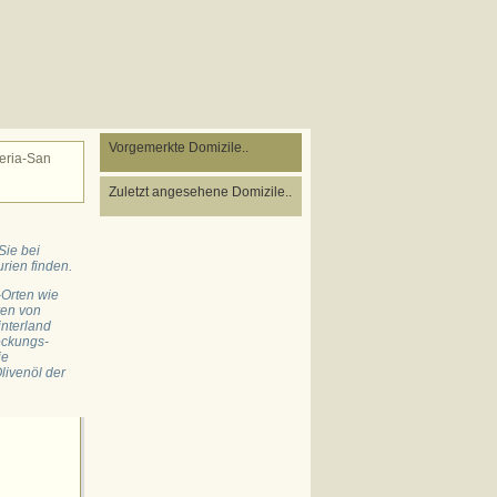
Vorgemerkte Domizile..
eria-San
Zuletzt angesehene Domizile..
Sie bei
rien finden.
-Orten wie
ren von
interland
eckungs-
ie
livenöl der