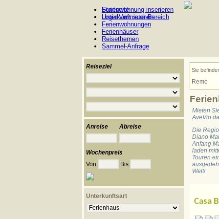
Ferienwohnung inserieren
Startseite
Login Vermieter-Bereich
Unterkunft suchen
Ferienwohnungen
Ferienhäuser
Reisethemen
Sammel-Anfrage
Reiseziel
Sie befinde
Remo
Ferie
Mieten Si
AveVio da
Anreise
Abreise
Die Regio
Diano Mar
Anfang Mai
laden mit
Wochenpreis
Touren ei
Von
Bis
ausgedehn
Welt!
Unterkunftsart
Casa B