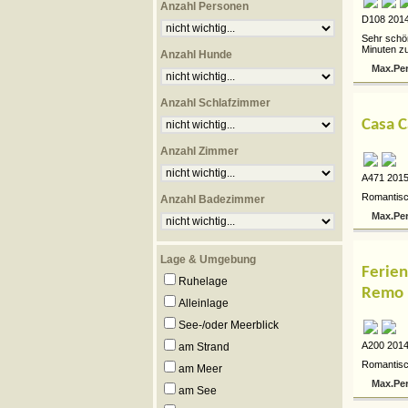
Anzahl Personen
D108 2014
Sehr schön
Minuten zu
Anzahl Hunde
Max.Pe
Anzahl Schlafzimmer
Casa C
Anzahl Zimmer
A471 2015
Romantisch
Anzahl Badezimmer
Max.Pe
Lage & Umgebung
Ferien
Ruhelage
Remo
Alleinlage
See-/oder Meerblick
A200 2014
am Strand
Romantisch
am Meer
Max.Pe
am See