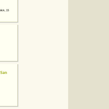
lick, 15
-San