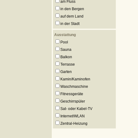
am Fluss
in den Bergen
auf dem Land
in der Stadt
Ausstattung
Pool
Sauna
Balkon
Terrasse
Garten
Kamin/Kaminofen
Waschmaschine
Fitnessgeräte
Geschirrspüler
Sat- oder Kabel-TV
Internet/WLAN
Zentral-Heizung