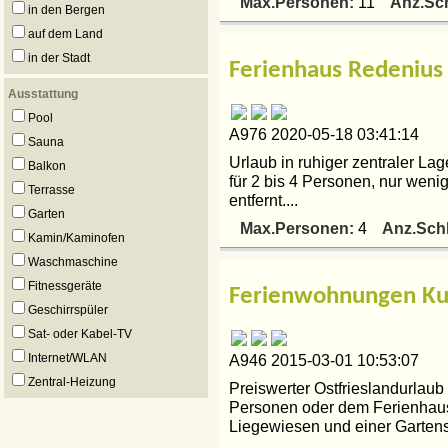
Max.Personen:
Anz.Sc
11
in den Bergen
auf dem Land
in der Stadt
Ferienhaus Redenius 
Ausstattung
Pool
A976 2020-05-18 03:41:14
Sauna
Urlaub in ruhiger zentraler La
Balkon
für 2 bis 4 Personen, nur wen
Terrasse
entfernt....
Garten
Max.Personen:
Anz.Sch
4
Kamin/Kaminofen
Waschmaschine
Fitnessgeräte
Ferienwohnungen Kuts
Geschirrspüler
Sat- oder Kabel-TV
Internet/WLAN
A946 2015-03-01 10:53:07
Zentral-Heizung
Preiswerter Ostfrieslandurlau
Personen oder dem Ferienhaus 
Liegewiesen und einer Gartens