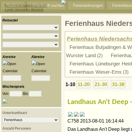
Startseite
Unterkunft suchen
Ferienwohnungen
Ferienhäus
Ferienwohnung inserieren
Login Vermieter-Bereich
Reiseziel
Ferienhaus Nieder
Ferienhaus Niedersach
Ferienhaus Butjadingen & 
Wurster Land
Ferienha
(2)
Anreise
Abreise
Ferienhaus Lüneburger Heid
Ferienhaus Weser-Ems
(3)
1-10
11-20
21-30
31-38
Wochenpreis
Von
Bis
Landhaus An't Deep -
Unterkunftsart
C758 2013-08-01 16:14:44
Das Landhaus An't Deep liegt u
Anzahl Personen