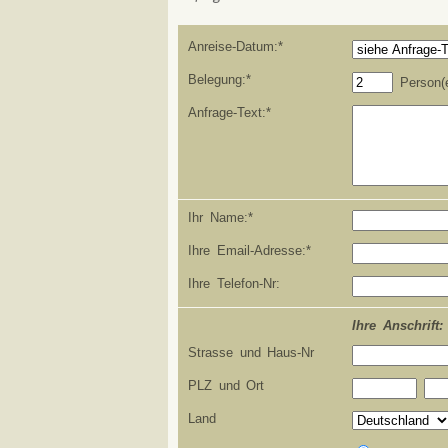
Anreise-Datum:*
Belegung:*
Person(
Anfrage-Text:*
Ihr Name:*
Ihre Email-Adresse:*
Ihre Telefon-Nr:
Ihre Anschrift:
Strasse und Haus-Nr
PLZ und Ort
Land