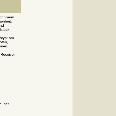
Wohnraum
enheit.
und
dstück
tstyp: am
ofen,
onen,
 Receiver
m, per