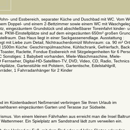
r Wohn- und Essbereich, separater Küche und Duschbad mit WC. Vom 
einem Doppel- und einem 2-Bettzimmer sowie einem WC mit Waschgeleg
utz, eingezäuntem Grundstück und abschließbarer Toreinfahrt kinder- 
eite. PKW-Einstellplätze sind auf dem eingezäunten 650m² großen Grun
ellraum. Das Haus liegt in einer Sackgassenendlage. Ausstattung :
legt mit Liebe zum Detail, Nichtraucherdomizil Wohnraum: ca. 90 m² Or
d 1500m Küche: Geschirrspülmaschine, Kühlschrank, Gefrierfach, Back
 Toaster, Raclette, Fondue Essbereich mit Sitzgelegenheiten für 6 Pers
 Sonstiges: 1 Babybett vorhanden, Miele-Waschmaschine, Miele-
Fernseher, Digital-HD-Satelliten-TV, DVD, Video, CD, Radio, Technics
plätze, Gartenstühle mit Polstern, Gartentische, Edelstahlgrill,
rräder, 1 Fahrradanhänger für 2 Kinder
and im Küstenbadeort Neßmersiel verbringen Sie Ihren Urlaub im
nsehbaren eingezäunten Garten und Terasse zur Südseite.
urismus. Von einem kleinen Fährhafen aus erreicht man die Insel Baltru
 Wattenmeer. Ein Spielplatz am Sandstrand lädt zum verweilen ein.