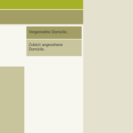
Vorgemerkte Domizile..
Zuletzt angesehene
Domizile..