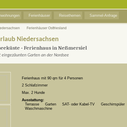
enwohnungen
Ferienhäuser
Reisethemen
Sammel-Anfrage
iedersachsen
Ferienhäuser Ostfriesland
Urlaub Niedersachsen
seeküste - Ferienhaus in Neßmersiel
t eingezäunten Garten an der Nordsee
Ferienhaus mit 90 qm für 4 Personen
2 Schlafzimmer
Max. 2 Hunde
Ausstattung:
Terrasse
Garten
SAT- oder Kabel-TV
Geschirrspüler
Waschmaschine