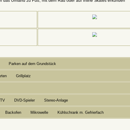
ich das Umland zu Fuß, mit dem Rad oder auf Inline Skates erkunden
Parken auf dem Grundstück
rten
Grillplatz
-TV
DVD-Spieler
Stereo-Anlage
Backofen
Mikrowelle
Kühlschrank m. Gefrierfach