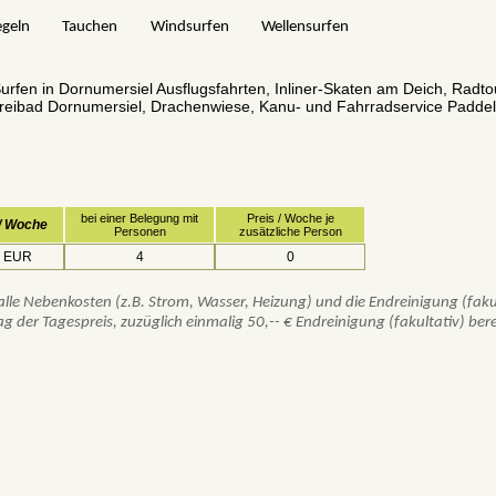
egeln
Tauchen
Windsurfen
Wellensurfen
rfen in Dornumersiel Ausflugsfahrten, Inliner-Skaten am Deich, Radto
eibad Dornumersiel, Drachenwiese, Kanu- und Fahrradservice Paddel
bei einer Belegung mit
Preis / Woche je
 / Woche
Personen
zusätzliche Person
 EUR
4
0
lle Nebenkosten (z.B. Strom, Wasser, Heizung) und die Endreinigung (faku
ag der Tagespreis, zuzüglich einmalig 50,-- € Endreinigung (fakultativ) ber