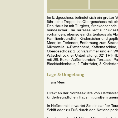
Im Erdgeschoss befindet sich ein große
führt eine Treppe ins Obergeschoss mit 
Das Haus ist mit Türgitter, Steckdosensch
hundesicher! Die Terrasse liegt zur Süds
vorhanden, ebenso ein Gartenhaus als Abst
Familienfreundlich, Kindersicher und gepf
Meer, im Ferienort, Entfernung zum Stran
Mikrowelle, 4-Plattenherd, Kaffemaschine,
Obergeschoss: 2 Schlafzimmer und ein WC
Wäschetrockner Unterhaltung: 32" TFT-HD 
mit JBL Boxen Außenbereich: Terrasse, Park
Blockbohlenhaus, 2 Fahrräder, 3 Kinderfah
Lage & Umgebung
am Meer
Direkt an der Nordseeküste von Ostfriesl
kinderfreundlichen Haus mit großem unei
In Neßmersiel erwartet Sie ein sanfter To
Schiff oder zu Fuß durch den Nationalpark