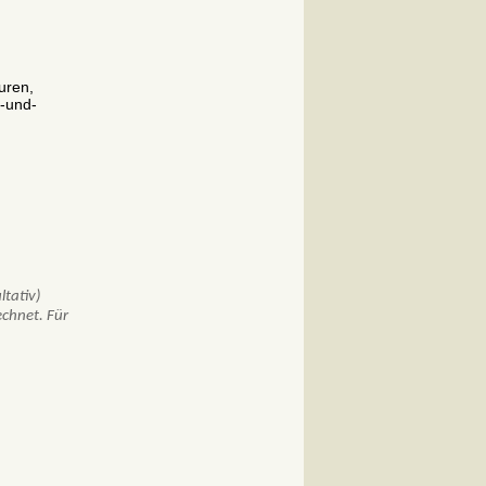
uren,
-und-
ltativ)
echnet. Für