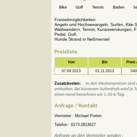
Bike
Golf
Tennis
Baden
S
Freizeitmöglichkeiten:
Angeln und Hochseeangeln, Surfen, Kite-Su
Wattwandern, Tennis, Kuranwendungen, Fr
Pedal, Golf,
Hunde Strand in Neßmersiel
Preisliste
Von
Bis
Preis
07.09.2013
01.11.2013
540
Zusatzkosten:
In den Wochenpreisen sind a
enthalten. Bei kürzerem Aufenthalt wird je T
einen Hund berechnen wir 1,50 €/Tag.
Anfrage / Kontakt
Vermieter :
Michael Porten
Telefon :
0173-2813627
Anfrage an den Vermieter senden :