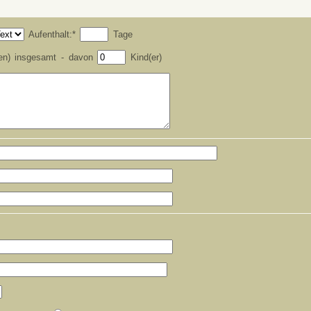
Aufenthalt:*
Tage
en) insgesamt - davon
Kind(er)