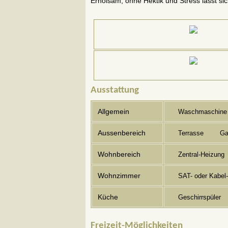
Erholsam, ohne Hektik und Stress lässt s
Ausstattung
Allgemein
Waschmaschine
Aussenbereich
Terrasse
Ga
Wohnbereich
Zentral-Heizung
Wohnzimmer
SAT- oder Kabel
Küche
Geschirrspüler
Freizeit-Möglichkeiten