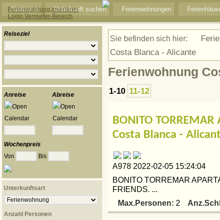
Startseite
Unterkunft suchen
Ferienwohnungen
Ferienhäus
Ferienwohnung inserieren
Login Vermieter-Bereich
Reiseziel
Feri
Sie befinden sich hier:
Costa Blanca - Alicante
Ferienwohnung Cost
1-10
11-12
Anreise
Abreise
BONITO TORREMAR A
Costa Blanca - Alican
Wochenpreis
Von
Bis
A978 2022-02-05 15:24:04
BONITO TORREMAR APARTA
Unterkunftsart
FRIENDS. ...
Max.Personen:
Anz.Sch
2
Anzahl Personen