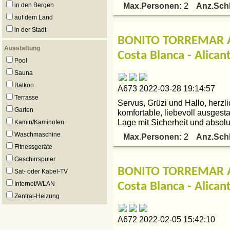
Max.Personen:
Anz.Sch
in den Bergen
2
auf dem Land
in der Stadt
BONITO TORREMAR A
Ausstattung
Costa Blanca - Alican
Pool
Sauna
Balkon
A673 2022-03-28 19:14:57
Terrasse
Servus, Grüzi und Hallo, herzl
Garten
komfortable, liebevoll ausgest
Lage mit Sicherheit und absolute
Kamin/Kaminofen
Waschmaschine
Max.Personen:
Anz.Sch
2
Fitnessgeräte
Geschirrspüler
BONITO TORREMAR A
Sat- oder Kabel-TV
Internet/WLAN
Costa Blanca - Alican
Zentral-Heizung
A672 2022-02-05 15:42:10