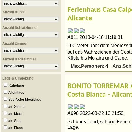
Ferienhaus Casa Calp
Anzahl Hunde
Alicante
Anzahl Schlafzimmer
A811 2013-04-18 11:19:31
Anzahl Zimmer
100 Meter über dem Meeresspie
auf das Wahrzeichen der Cost
Küste bis Moraira und Calpe. ..
Anzahl Badezimmer
Max.Personen:
Anz.Sch
4
Lage & Umgebung
BONITO TORREMAR A
Ruhelage
Alleinlage
Costa Blanca - Alican
See-/oder Meerblick
am Strand
A698 2022-03-22 13:21:50
am Meer
am See
Schönes Land, schöne Ferien
Lage....
am Fluss