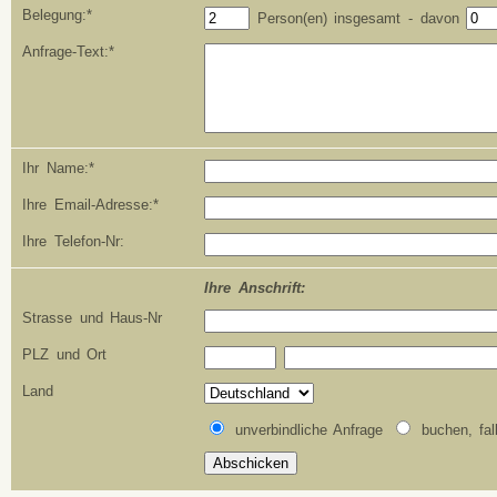
Belegung:*
Person(en) insgesamt - davon
Anfrage-Text:*
Ihr Name:*
Ihre Email-Adresse:*
Ihre Telefon-Nr:
Ihre Anschrift:
Strasse und Haus-Nr
PLZ und Ort
Land
unverbindliche Anfrage
buchen, fal