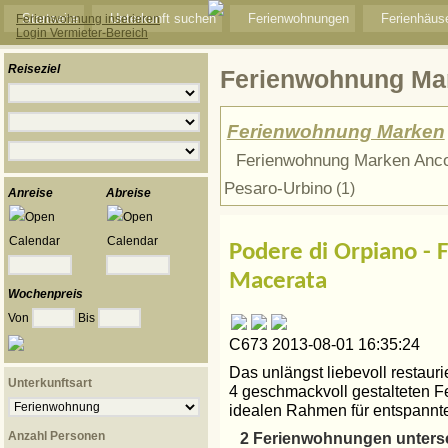
Startseite
Unterkunft suchen
Ferienwohnungen
Ferienhäus
Ferienwohnung inserieren
Login Vermieter-Bereich
Reiseziel
Ferienwohnung Ma
Ferienwohnung Marken
Ferienwohnung Marken Anc
Pesaro-Urbino
(1)
Anreise
Abreise
Podere di Orpiano -
Macerata
Wochenpreis
Von
Bis
C673 2013-08-01 16:35:24
Das unlängst liebevoll restauri
Unterkunftsart
4 geschmackvoll gestalteten 
idealen Rahmen für entspannte 
Anzahl Personen
2 Ferienwohnungen untersc