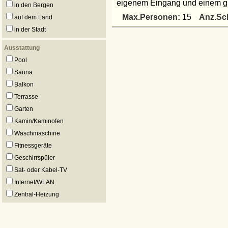
eigenem Eingang und einem gr
in den Bergen
Max.Personen:
Anz.Sc
15
auf dem Land
in der Stadt
Ausstattung
Pool
Sauna
Balkon
Terrasse
Garten
Kamin/Kaminofen
Waschmaschine
Fitnessgeräte
Geschirrspüler
Sat- oder Kabel-TV
Internet/WLAN
Zentral-Heizung