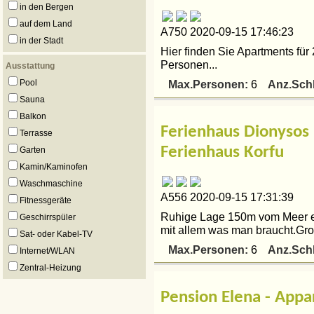
in den Bergen
auf dem Land
A750 2020-09-15 17:46:23
in der Stadt
Hier finden Sie Apartments für
Personen...
Ausstattung
Pool
Max.Personen:
Anz.Sch
6
Sauna
Balkon
Ferienhaus Dionysos 
Terrasse
Ferienhaus Korfu
Garten
Kamin/Kaminofen
Waschmaschine
A556 2020-09-15 17:31:39
Fitnessgeräte
Ruhige Lage 150m vom Meer en
Geschirrspüler
mit allem was man braucht.Gro
Sat- oder Kabel-TV
Max.Personen:
Anz.Sch
6
Internet/WLAN
Zentral-Heizung
Pension Elena - App