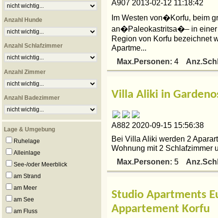
A907 2013-02-12 11:18:42
Im Westen von�Korfu, beim 
Anzahl Hunde
an�Paleokastritsa�– in einer
Region von Korfu bezeichnet wi
Anzahl Schlafzimmer
Apartme...
Max.Personen:
Anz.Sch
4
Anzahl Zimmer
Villa Aliki in Garden
Anzahl Badezimmer
A882 2020-09-15 15:56:38
Lage & Umgebung
Bei Villa Aliki werden 2 Apara
Ruhelage
Wohnung mit 2 Schlafzimmer un
Alleinlage
Max.Personen:
Anz.Sch
5
See-/oder Meerblick
am Strand
am Meer
Studio Apartments E
am See
Appartement Korfu
am Fluss