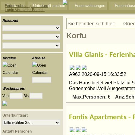
Startseite
Unterkunft suchen
Ferienwohnungen
Ferienhäus
Ferienwohnung inserieren
Login Vermieter-Bereich
Reiseziel
Grie
Sie befinden sich hier:
Korfu
Villa Gianis - Ferien
Anreise
Abreise
A962 2020-09-15 16:33:52
Das Haus bietet viel Platz für 5
Gartenmöbel.Voll Ausgestattet
Wochenpreis
Von
Bis
Max.Personen:
Anz.Sch
6
Unterkunftsart
Fontis Apartments -
Anzahl Personen