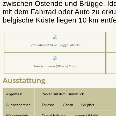
zwischen Ostende und Brügge. Ide
mit dem Fahrrad oder Auto zu erk
belgische Küste liegen 10 km entfe
Bedandbreakfast Ter Brugge Jabbeke
Familienzimmer (3Plätze) Ensor
Ausstattung
Allgemein
Parken auf dem Grundstück
Aussenbereich
Terrasse
Garten
Grillplatz
Wohnbereich
Zentral-Heizung
Internet / WLAN