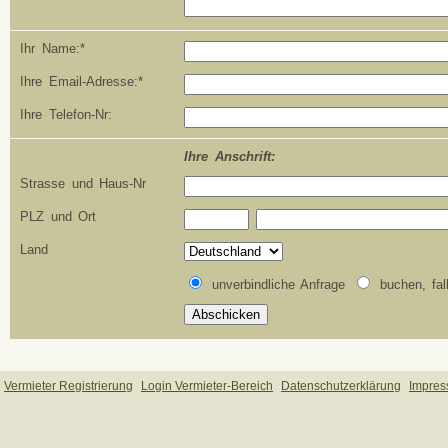
Ihr Name:*
Ihre Email-Adresse:*
Ihre Telefon-Nr:
Ihre Anschrift:
Strasse und Haus-Nr
PLZ und Ort
Land
unverbindliche Anfrage
buchen, fal
Vermieter Registrierung
Login Vermieter-Bereich
Datenschutzerklärung
Impre