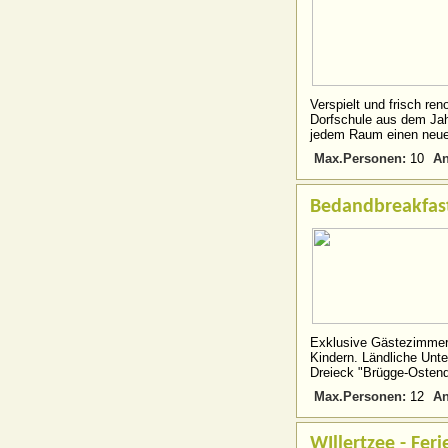
Verspielt und frisch ren
Dorfschule aus dem Jah
jedem Raum einen neuen
Max.Personen:
An
10
Bedandbreakfast
Exklusive Gästezimmer 
Kindern. Ländliche Unte
Dreieck "Brügge-Ostend
Max.Personen:
An
12
WIllertzee - Fe