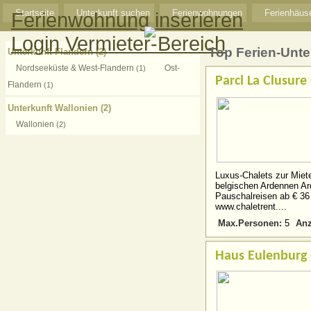
Startseite
Unterkunft suchen
Ferienwohnungen
Ferienhäus
Ferienwohnung inserieren
Login Vermieter-Bereich
Top Ferien-Unte
Unterkunft Flandern
(2)
Nordseeküste & West-Flandern
Ost-
(1)
Parcl La Clusur
Flandern
(1)
Unterkunft Wallonien
(2)
Wallonien
(2)
Luxus-Chalets zur Miete
belgischen Ardennen Ard
Pauschalreisen ab € 36 
www.chaletrent....
Max.Personen:
Anz
5
Haus Eulenburg 