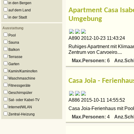
in den Bergen
Apartment Casa Isab
auf dem Land
in der Stadt
Umgebung
Ausstattung
Pool
A890 2012-10-23 11:43:24
Sauna
Ruhiges Apartment mit Klimaa
Balkon
Zentrum von Carvoeiro....
Terrasse
Max.Personen:
Anz.Sch
6
Garten
Kamin/Kaminofen
Waschmaschine
Casa Joia - Ferienha
Fitnessgeräte
Geschirrspüler
A886 2015-10-11 14:55:52
Sat- oder Kabel-TV
Internet/WLAN
Casa Joia-Ferienhaus mit Pool.
Zentral-Heizung
Max.Personen:
Anz.Sch
4