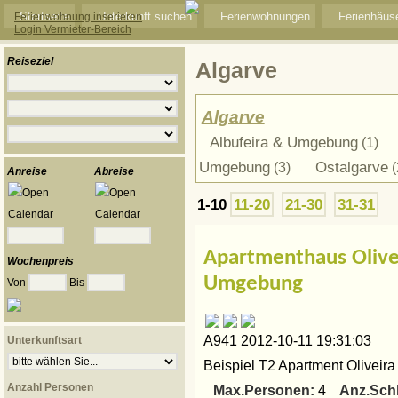
Startseite
Unterkunft suchen
Ferienwohnungen
Ferienhäus
Ferienwohnung inserieren
Login Vermieter-Bereich
Reiseziel
Algarve
Algarve
Albufeira & Umgebung
(1)
Umgebung
Ostalgarve
(3)
(
Anreise
Abreise
1-10
11-20
21-30
31-31
Apartmenthaus Olive
Wochenpreis
Umgebung
Von
Bis
A941 2012-10-11 19:31:03
Unterkunftsart
Beispiel T2 Apartment Oliveira 
Anzahl Personen
Max.Personen:
Anz.Sch
4