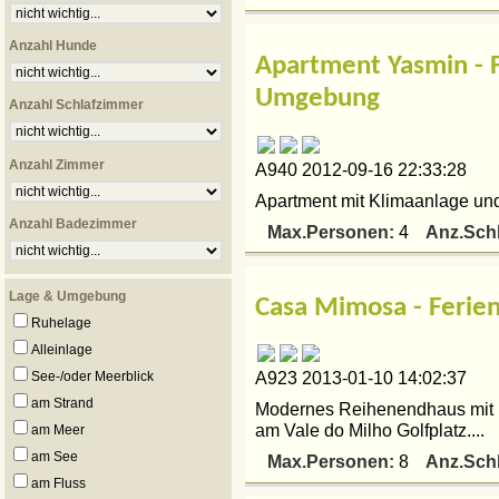
Anzahl Hunde
Apartment Yasmin - 
Umgebung
Anzahl Schlafzimmer
Anzahl Zimmer
A940 2012-09-16 22:33:28
Apartment mit Klimaanlage und
Anzahl Badezimmer
Max.Personen:
Anz.Sch
4
Lage & Umgebung
Casa Mimosa - Ferie
Ruhelage
Alleinlage
See-/oder Meerblick
A923 2013-01-10 14:02:37
am Strand
Modernes Reihenendhaus mit 
am Vale do Milho Golfplatz....
am Meer
am See
Max.Personen:
Anz.Sch
8
am Fluss