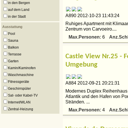
in den Bergen
auf dem Land
A890 2012-10-23 11:43:24
in der Stadt
Ruhiges Apartment mit Klimaa
Ausstattung
Zentrum von Carvoeiro....
Pool
Max.Personen:
Anz.Sch
6
Sauna
Balkon
Terrasse
Castle View Nr.25 - 
Garten
Umgebung
Kamin/Kaminofen
Waschmaschine
Fitnessgeräte
A884 2012-09-21 20:21:31
Geschirrspüler
Modernes Duplex Reihenhaus m
Sat- oder Kabel-TV
Atlantik und den Hafen von Po
Stränden. ...
Internet/WLAN
Max.Personen:
Anz.Sch
Zentral-Heizung
4