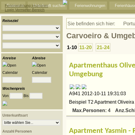
Startseite
Unterkunft suchen
Ferienwohnungen
Ferienhäus
Ferienwohnung inserieren
Login Vermieter-Bereich
Reiseziel
Portu
Sie befinden sich hier:
Carvoeiro & Umge
1-10
11-20
21-24
Anreise
Abreise
Apartmenthaus Olive
Umgebung
Wochenpreis
A941 2012-10-11 19:31:03
Von
Bis
Beispiel T2 Apartment Oliveira 
Max.Personen:
Anz.Sch
4
Unterkunftsart
Apartment Yasmin - 
Anzahl Personen